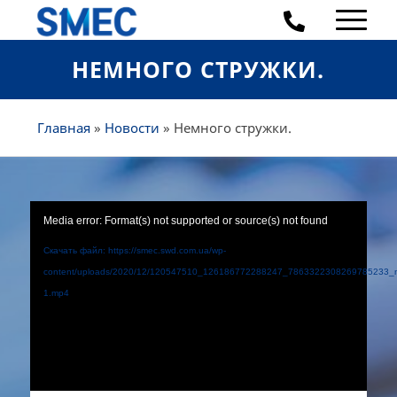
НЕМНОГО СТРУЖКИ.
Главная
»
Новости
»
Немного стружки.
Media error: Format(s) not supported or source(s) not found
Скачать файл: https://smec.swd.com.ua/wp-
content/uploads/2020/12/120547510_126186772288247_7863322308269785233_n
1.mp4