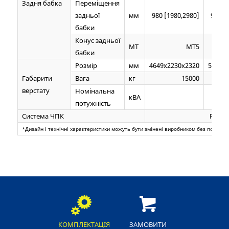
Задня бабка
Переміщення
задньої
мм
980 [1980,2980]
980 [
бабки
Конус задньої
МТ
MT5
бабки
Розмір
мм
4649x2230x2320
5570x
Габарити
Вага
кг
15000
верстату
Номінальна
кВА
потужність
Система ЧПК
Fanuc
*Дизайн і технічні характеристики можуть бути змінені виробником без попере
КОМПЛЕКТАЦІЯ
ЗАМОВИТИ