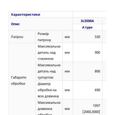
Характеристики
[ ] 
SL5500A
SL
Опис
A type
В
Розмір
Патрон
мм
530
патрону
Максимальна
деталь над
мм
900
станиною
Максимальна
деталь над
мм
800
Габарити
супортом
обробки
Діаметр
обробки на
мм
690
всю довжину
Максимальна
1097
довжина
мм
[2000,3000]
[
обробки