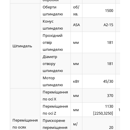
Оберти
об/
1500
шпинделю
хв.
Конус
АSА
A2-15
шпинделю
Прохідний
отвір
мм
181
Шпиндель
шпинделю
Діаметр
отвору
мм
181
шпинделю
Мотор
кВт
45/30
шпинделю
Переміщення
мм
370
по осі Х
Переміщення
1130
мм
1130[2
по осі Z
[2250,3250]
Переміщення
Прискорене
м/
по осях
переміщення
20