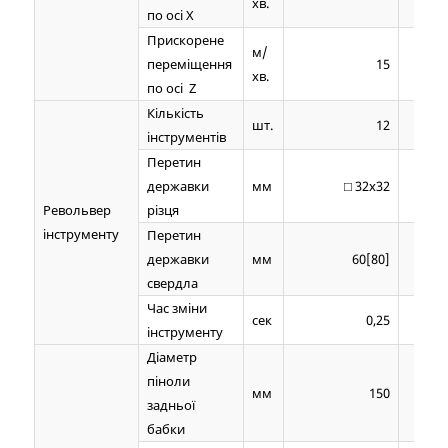
хв.
по осі Х
Прискорене
м/
переміщення
15
хв.
по осі Z
Кількість
шт.
12
інструментів
Перетин
державки
мм
□ 32х32
Револьвер
різця
інструменту
Перетин
державки
мм
60[80]
свердла
Час зміни
сек
0,25
інструменту
Діаметр
піноли
мм
150
задньої
бабки