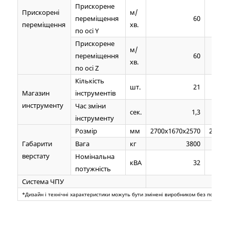
Прискорене
Прискорені
м/
переміщення
60
переміщення
хв.
по осі Y
Прискорене
м/
переміщення
60
хв.
по осі Z
Кількість
шт.
21
Магазин
інструментів
инструменту
Час зміни
сек.
1,3
інструменту
Розмір
мм
2700x1670x2570
2700x
Габарити
Вага
кг
3800
верстату
Номінальна
кВА
32
потужність
Система ЧПУ
F
*Дизайн і технічні характеристики можуть бути змінені виробником без попере