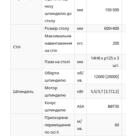
носу
мм
150-500
шпинделю до
столу
Розмір столу
мм
600×400
Максимальне
навантаження
кгс
200
Стіл
на стіл
14Н8 х р125 х 3
14Н8 
Пази на столі
мм
шт.
Оберти
об/
12000 [20000]
120
шпинделю
хв.
Мотор
Шпиндель
кВт
5,5/3,7 [3,7/2,2]
5,5/3,
шпинделю
Конус
ASA
BBT30
шпинделю
Прискорене
м/
переміщення
60
хв.
по осі Х