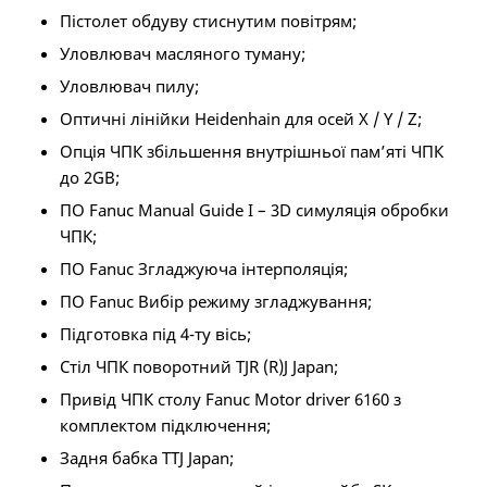
Пістолет обдуву стиснутим повітрям;
Уловлювач масляного туману;
Уловлювач пилу;
Оптичні лінійки Heidenhain для осей X / Y / Z;
Опція ЧПК збільшення внутрішньої пам’яті ЧПК
до 2GB;
ПО Fanuc Manual Guide I – 3D симуляція обробки
ЧПК;
ПО Fanuc Згладжуюча інтерполяція;
ПО Fanuc Вибір режиму згладжування;
Підготовка під 4-ту вісь;
Стіл ЧПК поворотний TJR (R)J Japan;
Привід ЧПК столу Fanuc Motor driver 6160 з
комплектом підключення;
Задня бабка TТJ Japan;