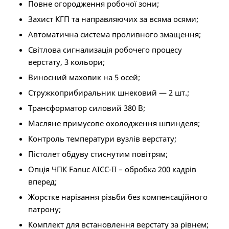
Повне огородження робочої зони;
Захист КГП та направляючих за всяма осями;
Автоматична система проливного змащення;
Світлова сигнализація робочего процесу
верстату, 3 кольори;
Виносний маховик на 5 осей;
Стружкоприбиральник шнековий — 2 шт.;
Трансформатор силовий 380 B;
Масляне примусове охолодження шпинделя;
Контроль температури вузлів верстату;
Пістолет обдуву стиснутим повітрям;
Опція ЧПК Fanuc AICC-II – обробка 200 кадрів
вперед;
Жорстке нарізання різьби без компенсаційного
патрону;
Комплект для встановлення верстату за рівнем;