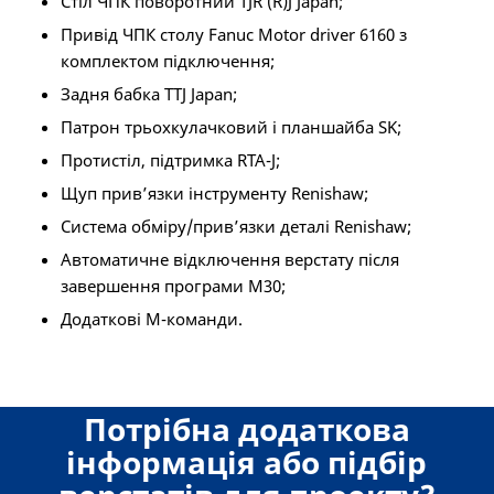
Стіл ЧПК поворотний TJR (R)J Japan;
Привід ЧПК столу Fanuc Motor driver 6160 з
комплектом підключення;
Задня бабка TТJ Japan;
Патрон трьохкулачковий і планшайба SK;
Протистіл, підтримка RTA-J;
Щуп прив’язки інструменту Renishaw;
Система обміру/прив’язки деталі Renishaw;
Автоматичне відключення верстату після
завершення програми М30;
Додаткові М-команди.
Потрібна додаткова
інформація або підбір