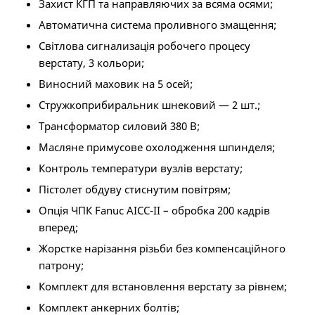
Захист КГП та направляючих за всяма осями;
Автоматична система проливного змащення;
Світлова сигнализація робочего процесу
верстату, 3 кольори;
Виносний маховик на 5 осей;
Стружкоприбиральник шнековий — 2 шт.;
Трансформатор силовий 380 B;
Масляне примусове охолодження шпинделя;
Контроль температури вузлів верстату;
Пістолет обдуву стиснутим повітрям;
Опція ЧПК Fanuc AICC-II – обробка 200 кадрів
вперед;
Жорстке нарізання різьби без компенсаційного
патрону;
Комплект для встановлення верстату за рівнем;
Комплект анкерних болтів;