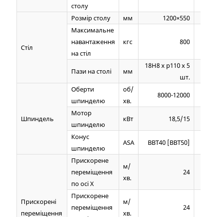
столу
Розмір столу
мм
1200×550
Максимальне
навантаження
кгс
800
Стіл
на стіл
18Н8 х р110 х 5
18Н8 
Пази на столі
мм
шт.
Оберти
об/
8000-12000
шпинделю
хв.
Мотор
Шпиндель
кВт
18,5/15
шпинделю
Конус
ASA
BBT40 [BBT50]
шпинделю
Прискорене
м/
переміщення
24
хв.
по осі Х
Прискорене
Прискорені
м/
переміщення
24
переміщення
хв.