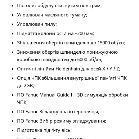
Пістолет обдуву стиснутим повітрям;
Уловлювач масляного туману;
Уловлювач пилу;
Підняття колони осі Z на +200 мм;
Збільшення обертів шпинделю до 15000 об/хв;
Зниження обертів шпинделю понижуючою
коробкою швидкостей до 6000 об/хв;
Оптичні лінійки Heidenhain для осей X / Y / Z;
Опція ЧПК збільшення внутрішньої пам’яті ЧПК
до 2GB;
ПО Fanuc Manual Guide I – 3D симуляція обробки
ЧПК;
ПО Fanuc Згладжуюча інтерполяція;
ПО Fanuc Вибір режиму згладжування;
Підготовка під 4-ту вісь;