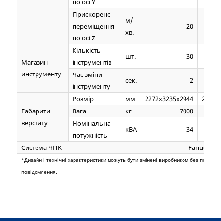
по осі Y
Прискорене
м/
переміщення
20
хв.
по осі Z
Кількість
шт.
30
Магазин
інструментів
инструменту
Час зміни
сек.
2
інструменту
Розмір
мм
2272x3235x2944
2272x
Габарити
Вага
кг
7000
верстату
Номінальна
кВА
34
потужність
Система ЧПК
Fanuc
*Дизайн і технічні характеристики можуть бути змінені виробником без поперед
повідомлення.