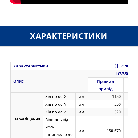
ХАРАКТЕРИСТИКИ
Характеристики
[ ] : Опції
LCV5500
Опис
Прямий
Ко
привід
пе
Хід по осі Х
мм
1150
Хід по осі Y
мм
550
Хід по осі Z
мм
520
Переміщення
Відстань від
носу
мм
150-670
шпинделю до